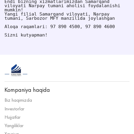
Endi bizning xizmatlarimizdan Samarqand 
viloyati Narpay tumani aholisi foydalanishi 
mumkin!
Yangi filial Samarqand viloyati, Narpay 
tumani, Sarbozor MFY manzilida joylashgan
Aloqa raqamlari: 97 890 4500, 97 890 4600
Sizni kutyapman!
Kompaniya haqida
Biz haqimizda
Investorlar
Hujjatlar
Yangiliklar
Xayriya