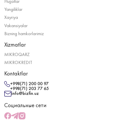
Hujjatlar
Yangiliklar
Xayriya
Vakansiyalar
Bizning hamkorlarimiz
Xizmatlar
MIKROQARZ
MIKROKREDIT
Kontaktlar
+998(71) 200 00 97
+998(71) 203 77 65
info@bizfin.uz
Социальные сети