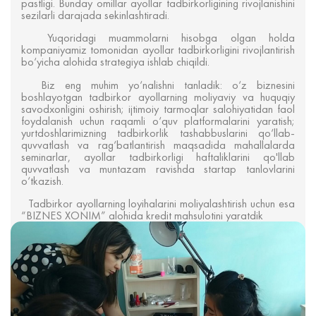
pastligi. Bunday omillar ayollar tadbirkorligining rivojlanishini
sezilarli darajada sekinlashtiradi.
Yuqoridagi muammolarni hisobga olgan holda
kompaniyamiz tomonidan ayollar tadbirkorligini rivojlantirish
bo‘yicha alohida strategiya ishlab chiqildi.
Biz eng muhim yo‘nalishni tanladik: o‘z biznesini
boshlayotgan tadbirkor ayollarning moliyaviy va huquqiy
savodxonligini oshirish; ijtimoiy tarmoqlar salohiyatidan faol
foydalanish uchun raqamli o‘quv platformalarini yaratish;
yurtdoshlarimizning tadbirkorlik tashabbuslarini qo‘llab-
quvvatlash va rag‘batlantirish maqsadida mahallalarda
seminarlar, ayollar tadbirkorligi haftaliklarini qo'llab
quvvatlash va muntazam ravishda startap tanlovlarini
o‘tkazish.
Tadbirkor ayollarning loyihalarini moliyalashtirish uchun esa
“BIZNES XONIM” alohida kredit mahsulotini yaratdik