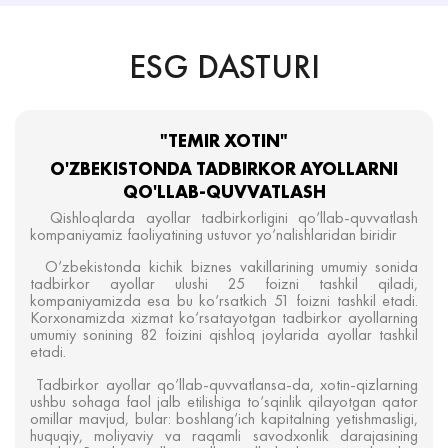
ESG DASTURI
"TEMIR XOTIN"
O'ZBEKISTONDA TADBIRKOR AYOLLARNI
QO'LLAB-QUVVATLASH
Qishloqlarda ayollar tadbirkorligini qo‘llab-quvvatlash
kompaniyamiz faoliyatining ustuvor yo‘nalishlaridan biridir
O‘zbekistonda kichik biznes vakillarining umumiy sonida
tadbirkor ayollar ulushi 25 foizni tashkil qiladi,
kompaniyamizda esa bu ko‘rsatkich 51 foizni tashkil etadi.
Korxonamizda xizmat ko‘rsatayotgan tadbirkor ayollarning
umumiy sonining 82 foizini qishloq joylarida ayollar tashkil
etadi.
Tadbirkor ayollar qo‘llab-quvvatlansa-da, xotin-qizlarning
ushbu sohaga faol jalb etilishiga to‘sqinlik qilayotgan qator
omillar mavjud, bular: boshlang‘ich kapitalning yetishmasligi,
huquqiy, moliyaviy va raqamli savodxonlik darajasining