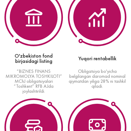
O'zbekiston fond
Yuqori rentabellik
birjasidagi listing
“BIZNES FINANS
Obligatsiya bo'yicha
MIKROMOLYA TOSHKILOTI”
belgilangan daromad nominal
MChJ obligatsiyalari
qiymatdan yiliga 28% ni tashkil
“Toshkent” RFB AJda
qiladi.
joylashtirildi.