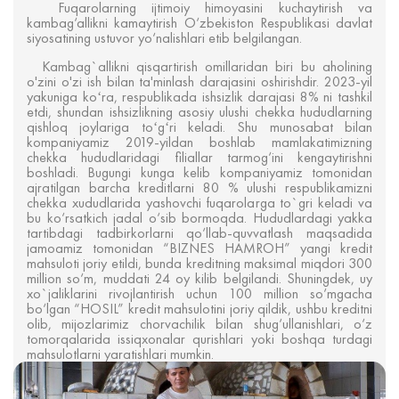
Fuqarolarning ijtimoiy himoyasini kuchaytirish va
kambag‘allikni kamaytirish O‘zbekiston Respublikasi davlat
siyosatining ustuvor yo‘nalishlari etib belgilangan.
Kambag`allikni qisqartirish omillaridan biri bu aholining
o'zini o'zi ish bilan ta'minlash darajasini oshirishdir. 2023-yil
yakuniga koʻra, respublikada ishsizlik darajasi 8% ni tashkil
etdi, shundan ishsizlikning asosiy ulushi chekka hududlarning
qishloq joylariga toʻgʻri keladi. Shu munosabat bilan
kompaniyamiz 2019-yildan boshlab mamlakatimizning
chekka hududlaridagi filiallar tarmog‘ini kengaytirishni
boshladi. Bugungi kunga kelib kompaniyamiz tomonidan
ajratilgan barcha kreditlarni 80 % ulushi respublikamizni
chekka xududlarida yashovchi fuqarolarga to`gri keladi va
bu ko‘rsatkich jadal o‘sib bormoqda. Hududlardagi yakka
tartibdagi tadbirkorlarni qo‘llab-quvvatlash maqsadida
jamoamiz tomonidan “BIZNES HAMROH” yangi kredit
mahsuloti joriy etildi, bunda kreditning maksimal miqdori 300
million so‘m, muddati 24 oy kilib belgilandi. Shuningdek, uy
xo`jaliklarini rivojlantirish uchun 100 million so‘mgacha
bo‘lgan “HOSIL” kredit mahsulotini joriy qildik, ushbu kreditni
olib, mijozlarimiz chorvachilik bilan shug‘ullanishlari, o‘z
tomorqalarida issiqxonalar qurishlari yoki boshqa turdagi
mahsulotlarni yaratishlari mumkin.