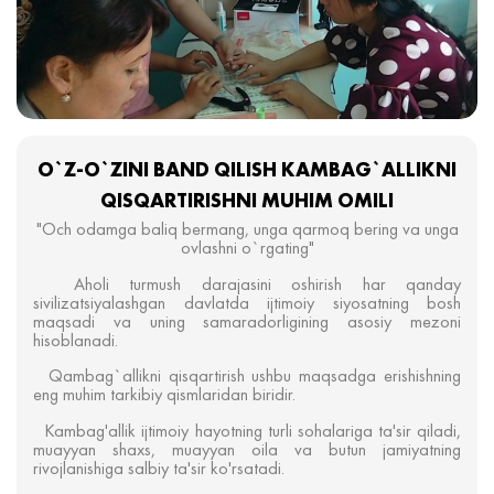
O`Z-O`ZINI BAND QILISH KAMBAG`ALLIKNI
QISQARTIRISHNI MUHIM OMILI
"Och odamga baliq bermang, unga qarmoq bering va unga
ovlashni o`rgating"
Aholi turmush darajasini oshirish har qanday
sivilizatsiyalashgan davlatda ijtimoiy siyosatning bosh
maqsadi va uning samaradorligining asosiy mezoni
hisoblanadi.
Qambag`allikni qisqartirish ushbu maqsadga erishishning
eng muhim tarkibiy qismlaridan biridir.
Kambag'allik ijtimoiy hayotning turli sohalariga ta'sir qiladi,
muayyan shaxs, muayyan oila va butun jamiyatning
rivojlanishiga salbiy ta'sir ko'rsatadi.