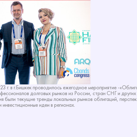
023 г. в г.Бишкек проводилось ежегодное мероприятие -«Обли
ессионалов долговых рынков из России, стран СНГ и других
 были текущие тренды локальных рынков облигаций, перспек
 инвестиционные идеи в регионах.