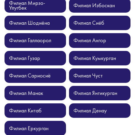
Филиал Мирзо-
Филиал Избоскан
Улугбек
Филиал Шодиёна
Филиал Сиёб
Филиал Галлаорол
Филиал Ангор
Филиал Гузар
Филиал Кумкурган
Филиал Сариосиё
Филиал Чуст
Филиал Манак
Филиал Янгикурган
Филиал Китаб
Филиал Денау
Филиал Еркурган