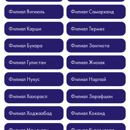
Филиал Янгиюль
Филиал Самарканд
Филиал Карши
Филиал Термез
Филиал Бухара
Филиал Зангиота
Филиал Гулистан
Филиал Жиззак
Филиал Нукус
Филиал Нарпай
Филиал Хазорасп
Филиал Зарафшан
Филиал Ходжаабад
Филиал Коканд