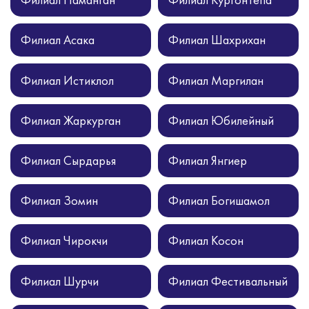
Филиал Наманган
Филиал Кургонтепа
Филиал Асака
Филиал Шахрихан
Филиал Истиклол
Филиал Маргилан
Филиал Жаркурган
Филиал Юбилейный
Филиал Сырдарья
Филиал Янгиер
Филиал Зомин
Филиал Богишамол
Филиал Чирокчи
Филиал Косон
Филиал Шурчи
Филиал Фестивальный