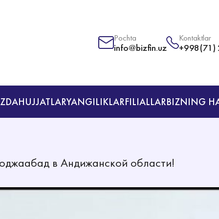
Pochta
Kontaktlar
info@bizfin.uz
+998(71)
IZDA
HUJJATLAR
YANGILIKLAR
FILIALLAR
BIZNING H
оджаабад в Андижанской области!