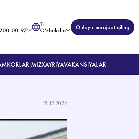
Til
Onlayn murojaat qiling
 200-00-97
O'zbekcha
AMKORLARIMIZ
XAYRIYA
VAKANSIYALAR
21.12.2024