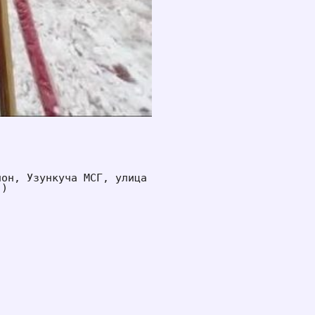
он, Узункуча МСГ, улица 
))