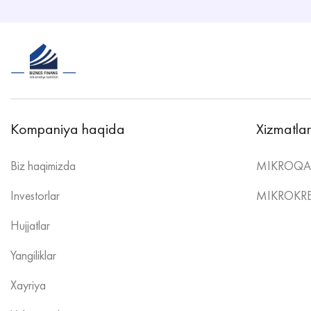
Kompaniya haqida
Xizmatlar
Biz haqimizda
MIKROQA
Investorlar
MIKROKRE
Hujjatlar
Yangiliklar
Xayriya