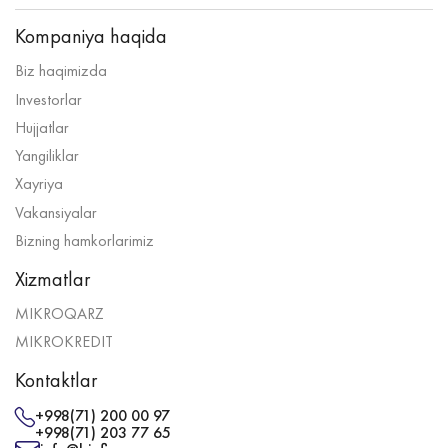
Kompaniya haqida
Biz haqimizda
Investorlar
Hujjatlar
Yangiliklar
Xayriya
Vakansiyalar
Bizning hamkorlarimiz
Xizmatlar
MIKROQARZ
MIKROKREDIT
Kontaktlar
+998(71) 200 00 97
+998(71) 203 77 65