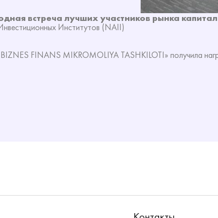
годная встреча лучших участников рынка капита
нвестиционных Институтов (NAII)
BIZNES FINANS MIKROMOLIYA TASHKILOTI» получила награ
Контакты