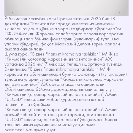
Ўзбекистон Республикаси Президентининг 2025 йил 18
декабрдаги “Капитал бозорида инвестиция муҳитини
яхшилашга доир қўшимча чора-тадбирлар тўғрисида”ги
ПФ-254-сонли Фармони талабларига асосан корпоратив
облигациялар бўйича фоизларни (купонларни) тўлаш ва
уларни сўндириш фақат Марказий депозитарий орқали
амалга оширилади.
Шунга кўра, “Biznes Finans mikromoliya tashkiloti” МЧЖ ва
“Қимматли қоғозлар марказий депозитариийси” АЖ
ўртасида 2026 йил 7 январда тегишли шартнома тузилди.
Эндиликда “Biznes Finans mikromoliya tashkiloti” МЧЖ
корпоратив облигациялари бўйича фоизларни (купонларни)
тўлаш ва уларни сўндириш “Қимматли қоғозлар марказий
депозитариийси” АЖ орқали амалга оширилади.
Облигациялар бўйича даромадларингизни олиш учун
“Қимматли қоғозлар марказий депозитариийси” АЖнинг
“UzCSD” иловасини мобил қурилмангизга юклаб
олишингизни сўраймиз.
“Қимматли қоғозлар марказий депозитариийси” АЖнинг
расмий веб сайти ва телеграм тармоғидаги каналида
“UzCSD” иловасидан фойдаланиш йўриқномаси билан
танишишингиз мумкинлигини маълум қиламиз.
Батафсил маълумот учун: