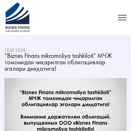
15.01.2026
“Biznes Finans mikromoliya tashkiloti” МЧЖ
томонидан чиқарилган облигациялар
эгалари диққатига!