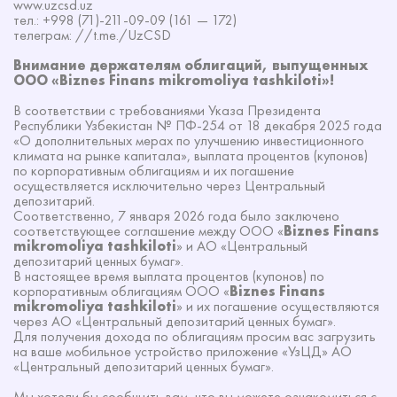
www.uzcsd.uz
тел.: +998 (71)-211-09-09 (161 — 172)
телеграм: //t.me./UzCSD
Внимание держателям облигаций, выпущенных
ООО «
Biznes Finans mikromoliya tashkiloti
»!
В соответствии с требованиями Указа Президента
Республики Узбекистан № ПФ-254 от 18 декабря 2025 года
«О дополнительных мерах по улучшению инвестиционного
климата на рынке капитала», выплата процентов (купонов)
по корпоративным облигациям и их погашение
осуществляется исключительно через Центральный
депозитарий.
Соответственно, 7 января 2026 года было заключено
соответствующее соглашение между ООО «
Biznes Finans
mikromoliya tashkiloti
» и АО «Центральный
депозитарий ценных бумаг».
В настоящее время выплата процентов (купонов) по
корпоративным облигациям ООО «
Biznes Finans
mikromoliya tashkiloti
» и их погашение осуществляются
через АО «Центральный депозитарий ценных бумаг».
Для получения дохода по облигациям просим вас загрузить
на ваше мобильное устройство приложение «УзЦД» АО
«Центральный депозитарий ценных бумаг».
Мы хотели бы сообщить вам, что вы можете ознакомиться с