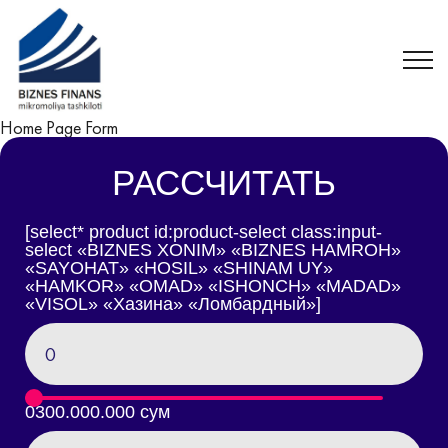
Home Page Form
РАССЧИТАТЬ
[select* product id:product-select class:input-
select «BIZNES XONIM» «BIZNES HAMROH»
«SAYOHAT» «HOSIL» «SHINAM UY»
«HAMKOR» «OMAD» «ISHONCH» «MADAD»
«VISOL» «Хазина» «Ломбардный»]
0
300.000.000 сум