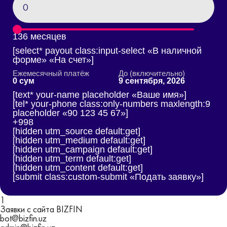
1
36 месяцев
[select* payout class:input-select «В наличной
форме» «На счет»]
Ежемесячный платёж
До (включительно)
0 сум
9 сентября, 2026
[text* your-name placeholder «Ваше имя»]
[tel* your-phone class:only-numbers maxlength:9
placeholder «90 123 45 67»]
+998
[hidden utm_source default:get]
[hidden utm_medium default:get]
[hidden utm_campaign default:get]
[hidden utm_term default:get]
[hidden utm_content default:get]
[submit class:custom-submit «Подать заявку»]
1
Заявки с сайта BIZFIN
bot@bizfin.uz