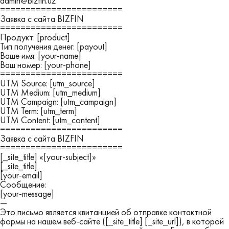
admin@bizfin.uz
========================
Заявка с сайта BIZFIN
========================
Продукт: [product]
Тип получения денег: [payout]
Ваше имя: [your-name]
Ваш номер: [your-phone]
========================
UTM Source: [utm_source]
UTM Medium: [utm_medium]
UTM Campaign: [utm_campaign]
UTM Term: [utm_term]
UTM Content: [utm_content]
========================
Заявка с сайта BIZFIN
========================
[_site_title] «[your-subject]»
[_site_title]
[your-email]
Сообщение:
[your-message]
—
Это письмо является квитанцией об отправке контактной
формы на нашем веб-сайте ([_site_title] [_site_url]), в которой